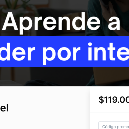
$119.0
el